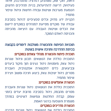
ודאות, חוקי שוק משתנים, רגולציה מתעדכנת, איחוד
פעילויות, דרישה להתייעלות, בניית תהליכים חדשים,
הטמעת מערכות ושיטות עבודה חדשות וניהול שיפור
מתמיד.
הקניית ידע מדויק וכלים ספציפיים לניהול בסביבת
עבודה של מוקדים מסייעת למנהלים במוקדים ליישם
את הכלים ושיטות העבודה עם היציאה מהכיתה
והכניסה לאולם המוקד.
תוכניות הפיתוח וההכשרה משלבות לימודים בקבוצה
בכיתת ההדרכה וחניכה אישית בשטח:
תוכנית פיתוח והכשרת מנהלי צוותים במוקדים:
התוכנית כוללת את הנושאים: תכנון וניהול שגרות
ניהול צוות, מיומנויות ניהול נציגים תוך מיקוד ביעדים
ובביצועים, כלים לתקשורת אפקטיבית, העברת
מסרים, ניהול ישיבות צוות, ביצוע חניכה ומשוב ויצירת
שיפור מתמיד.
הכשרת אחמ"שים במוקדים:
התוכנית כוללת את הנושאים: ניהול שגרות והעברת
מסרים מהבמה, ניהול בסביבה מרובת יעדים בזמני
עומס, קבלת החלטות וגמישות לשינויים במהלך
משמרת והשפעה ברגעי האמת.
הכשרת מדריכים במוקדים:
התוכנית כוללת את הנושאים: ניהול שגרות הדרכה